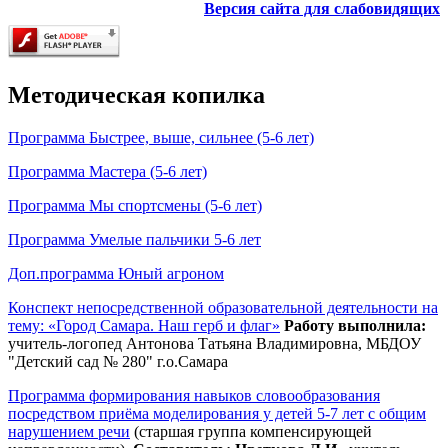
Версия сайта для слабовидящих
Методическая копилка
Программа Быстрее, выше, сильнее (5-6 лет)
Программа Мастера (5-6 лет)
Программа Мы спортсмены (5-6 лет)
Программа Умелые пальчики 5-6 лет
Доп.программа Юный агроном
Конспект непосредственной образовательной деятельности на
тему: «Город Самара. Наш герб и флаг»
Работу выполнила:
учитель-логопед Антонова Татьяна Владимировна, МБДОУ
"Детский сад № 280" г.о.Самара
Программа формирования навыков словообразования
посредством приёма моделирования у детей 5-7 лет с общим
нарушением речи
(старшая группа компенсирующей