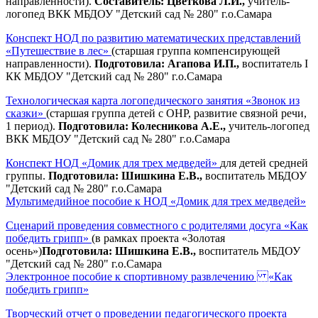
направленности).
Составитель: Цветкова Л.И.,
учитель-
логопед ВКК МБДОУ "Детский сад № 280" г.о.Самара
Конспект НОД по развитию математических представлений
«Путешествие в лес»
(старшая группа компенсирующей
направленности).
Подготовила: Агапова И.П.,
воспитатель I
КК МБДОУ "Детский сад № 280" г.о.Самара
Технологическая карта логопедического занятия «Звонок из
сказки»
(старшая группа детей с ОНР, развитие связной речи,
1 период).
Подготовила: Колесникова А.Е.,
учитель-логопед
ВКК МБДОУ "Детский сад № 280" г.о.Самара
Конспект НОД «Домик для трех медведей»
для детей средней
группы.
Подготовила: Шишкина Е.В.,
воспитатель МБДОУ
"Детский сад № 280" г.о.Самара
Мультимедийное пособие к НОД «Домик для трех медведей»
Сценарий проведения совместного с родителями досуга «Как
победить грипп»
(в рамках проекта «Золотая
осень»)
Подготовила: Шишкина Е.В.,
воспитатель МБДОУ
"Детский сад № 280" г.о.Самара
Электронное пособие к спортивному развлечению «Как
победить грипп»
Творческий отчет о проведении педагогического проекта