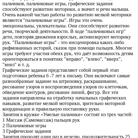
пальчиков, пальчиковые игры, графические задания
способствуют развитию моторики, а значит и речи малыша.
Очень важной частью работы по развитию мелкой моторики
являются "пальчиковые игры". Игры эти очень
эмоциональны, увлекательны. Они способствуют развитию
речи, творческой деятельности. В ходе "пальчиковых игр"
дети, повторяя движения взрослых, активизируют моторику
рук. "Пальчиковые игры" - это инсценировка каких-либо
рифмованных историй, сказок при помощи пальцев. Многие
игры требуют участия обеих рук, что даёт возможность детям
ориентироваться в понятиях "вправо", "влево", "вверх",
"вниз" и т. д.
Графические задания представляют собой первый этап
подготовки ребенка 6 -7 лет к письму. Они включают самые
разнообразные задание на штриховку, раскрашивание,
рисование узоров и воспроизведения узоров по клеточкам,
обведение контуров, рисование линий, фигур. Все эти
задания направлены на отработку начальных графических
навыков, развитие мелкой моторики, зрительно моторной
координации и правильную постановку руки.
Занятия в кружке «Умелые пальчики» состоят из трех частей:
1 Массаж (Самомассаж) пальцев рук
2 Пальчиковые игры
3 Графические задания
Занятия проходят один раз в неделю, продолжительность 25