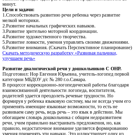
минут.
Цели и задачи:
1.Способствовать развитию речи ребенка через развитие
мелкой моторики.
2.Развитие начальных графических навыков.
3.Развитие зрительно моторной координации.
4.Развитие художественного творчества.
5.Развитие ловкости, умения управлять своими движениями.
6.Развитие внимания. (Скачать Перспективное планирование)
Скачать методическую разработку «Развивая пальчики,
улучшаем речь»
Развитие диалогической речи у дошкольников С ОНР.
Подготовил: Нор Евгения Юрьевна, учитель-логопед первой
категории МБДОУ д/с № 280 г.о.Самара.
В процессе коррекционно-логопедической работы благодаря
взаимосвязанной деятельности логопеда, воспитателя,
родителей удается преодолеть речевые трудности. Но
формируя у ребенка языковую систему, мы не всегда учим его
применять имеющие языковые возможности, то есть не
развиваем саму речь, ведь речь – это язык в действии. Мы
обогащаем словарь дошкольника с общим недоразвитием
речи, учим правильно выстраивать предложения, но, как
правило, недостаточное внимание уделяется формированию
умения применять эти навыки. Это иллюстрирует одну из