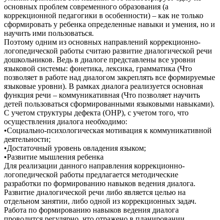
основных проблем современного образования (а
коррекционной педагогики в особенности) – как не только
сформировать у ребенка определенные навыки и умения, но и
научить ими пользоваться.
Поэтому одним из основных направлений коррекционно-
логопедической работы считаю развитие диалогической речи
дошкольников. Ведь в диалоге представлены все уровни
языковой системы: фонетика, лексика, грамматика (Что
позволяет в работе над диалогом закреплять все формируемые
языковые уровни). В рамках диалога реализуется основная
функция речи – коммуникативная (Что позволяет научить
детей пользоваться сформированными языковыми навыками).
С учетом структуры дефекта (ОНР), с учетом того, что
осуществления диалога необходимо:
•Социально-психологическая мотивация к коммуникативной
деятельности;
•Достаточный уровень овладения языком;
•Развитие мышления ребенка
Для реализации данного направления коррекционно-
логопедической работы предлагается методические
разработки по формированию навыков ведения диалога.
Развитие диалогической речи либо является целью на
отдельном занятии, либо одной из коррекционных задач.
Работа по формированию навыков ведения диалога
проводится регулярно, что отражено в планировании,