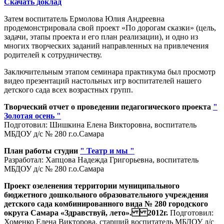
Скачать доклад
Затем воспитатель Ермолова Юлия Андреевна
продемонстрировала свой проект «По дорогам сказки» (цель,
задачи, этапы проекта и его план реализации), и одно из
многих творческих заданий направленных на привлечения
родителей к сотрудничеству.
Заключительным этапом семинара практикума был просмотр
видео презентаций настольных игр воспитателей нашего
детского сада всех возрастных групп.
Творческий отчет о проведении педагогического проекта
"
Золотая осень "
Подготовил: Шишкина Елена Викторовна, воспитатель
МБДОУ д/с № 280 г.о.Самара
План работы студии
" Театр и мы "
Разработал: Хапцова Надежда Григорьевна, воспитатель
МБДОУ д/с № 280 г.о.Самара
Проект озеленения территории муниципального
бюджетного дошкольного образовательного учреждения
детского сада комбинированного вида № 280 городского
округа Самара «Здравствуй, лето». 2012г.
Подготовил:
Хоменко Елена Викторова, старший воспитатель МБДОУ д/с