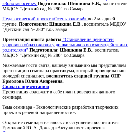
«Золотая осень».
Подготовила: Шишкина Е.В.,
воспитатель
МБДОУ "Детский сад № 280" г.о.Самара
Педагогический проект «Осень золотая!»
во 2 младшей
группе.
Подготовила: Шишкина Е.В.,
воспитатель МБДОУ
"Детский сад № 280" г.о.Самара
Презентация опыта работы
"Становление ценностей
здорового образа жизни у дошкольников во взаимодействии с
родителями"
Подготовила: Шишкина Е.В.,
воспитатель
МБДОУ "Детский сад № 280" г.о.Самара
Уважаемые гости сайта, вашему вниманию мы представляем
презентацию семинара практикума, который проводила наш
молодой специалист,
воспитатель старшей группы ОНР
Ермолова Юлия Андреевна.
Скачать презентацию
Презентация содержит в себе план проведения данного
семинара.
Тема семинара «Технологические разработки творческих
проектов речевой направленности».
Открытие семинара началось с выступления воспитателя
Ермоловой Ю. А. Доклад «Актуальность проекта».