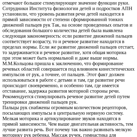
отмечают большое стимулирующее значение функции руки.
Сотрудники Института физиологии детей и подростков АПН
установили, что уровень развития речи детей находится в
прямой зависимости от степени сформированной тонких
движений пальцев рук Так, на основе проведенных опытов и
обследования большого количества детей была выявлена
следующая закономерность: если развитие движений пальцев
соответствует возрасту, то и речевое развитие находится в
пределах нормы. Если же развитие движений пальцев отстает,
то задерживается и речевое развитие, хотя общая моторика
при этом может быть нормальной и даже выше нормы.
М.М.Кольцова пришла к заключению, что формирование
речевых областей совершается под влиянием кинестетических
импульсов от рук, а точнее, от пальцев. Этот факт должен
использоваться в работе с детьми и там, где развитие речи
происходит своевременно, и особенно там, где имеется
отставание, задержка развития моторной стороны речи.
Рекомендуется стимулировать речевое развитие детей путем
тренировки движений пальцев рук.
Пальцы рук снабжены огромным количеством рецепторов,
посылающих импульсы в центральную нервную систему.
Мелкая моторика и артикулирование звуков находятся в
прямой зависимости. Чем выше двигательная активность, тем
лучше развита речь. Вот почему так важно развивать мелкую
моторику рук ребенка. Массаж ручек, гимнастика для