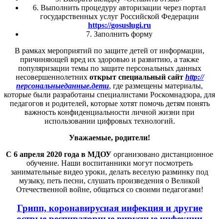
6. Выполнить процедуру авторизации через портал
государственных услуг Российской Федерации
https
://
gosuslugi
.
ru
7. Заполнить форму
В рамках мероприятий по защите детей от информации,
причиняющей вред их здоровью и развитию, а также
популяризации темы по защите персональных данных
несовершеннолетних
открыт специальный сайт
http://
персональныеданные.дети
, где размещены материалы,
которые были разработаны специалистами Роскомнадзора, для
педагогов и родителей, которые хотят помочь детям понять
важность конфиденциальности личной жизни при
использовании цифровых технологий.
Уважаемые, родители!
С 6 апреля 2020 года в МДОУ
организовано дистанционное
обучение. Наши воспитанники могут посмотреть
занимательные видео уроки, делать веселую разминку под
музыку, петь песни, слушать произведения о Великой
Отечественной войне, общаться со своими педагогами!
Грипп, коронавирусная инфекция и другие
острые респираторные вирусные инфекции