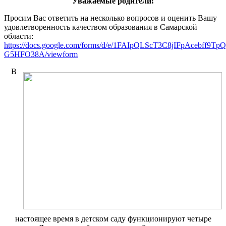
Уважаемые родители!
Просим Вас ответить на несколько вопросов и оценить Вашу
удовлетворенность качеством образования в Самарской
области:
https://docs.google.com/forms/d/e/1FAIpQLScT3C8jIFpAcebf
G5HFO38A/viewform
В
настоящее время в детском саду функционируют четыре